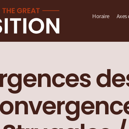
Horaire
Axes 
gences des
Convergence