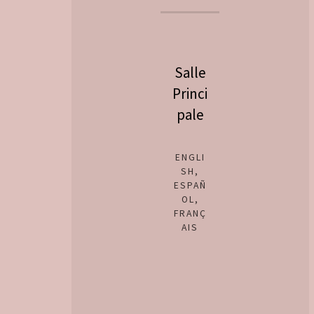
Salle
Princi
pale
ENGLI
SH,
ESPAÑ
OL,
FRANÇ
AIS