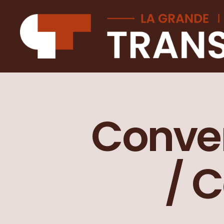
La
Grande
transition
Conver
/ 