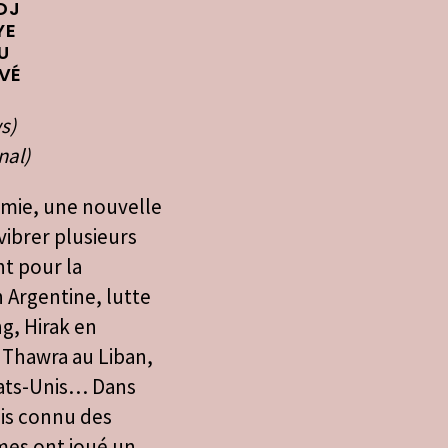
DJ
YE
U
UVÉ
s)
nal)
mie, une nouvelle
 vibrer plusieurs
t pour la
n Argentine, lutte
g, Hirak en
 Thawra au Liban,
tats-Unis… Dans
is connu des
mes ont joué un