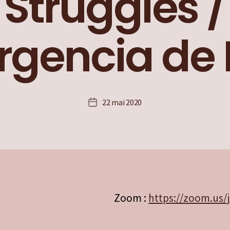
Struggles /
rgencia de 
22 mai 2020
Date
de
l’article
Zoom :
https://zoom.us/