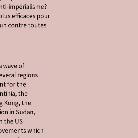
anti-impérialisme?
 plus efficaces pour
un contre toutes
a wave of
everal regions
nt for the
ntinia, the
g Kong, the
tion in Sudan,
in the US
movements which