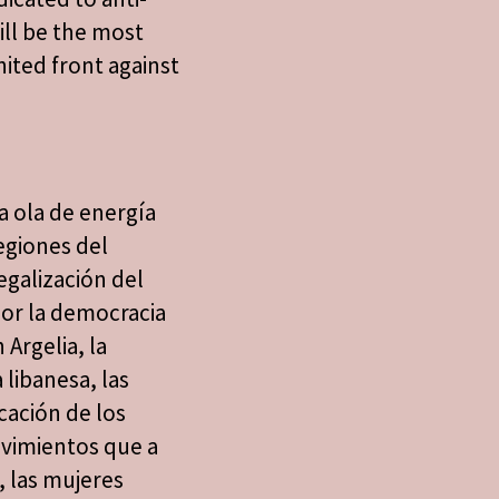
ill be the most
nited front against
a ola de energía
egiones del
egalización del
por la democracia
Argelia, la
 libanesa, las
cación de los
vimientos que a
 las mujeres