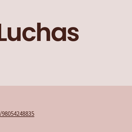
Luchas
j/98054248835