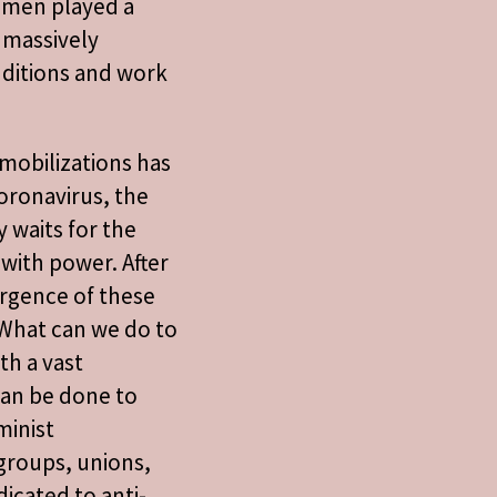
omen played a
 massively
nditions and work
mobilizations has
oronavirus, the
y waits for the
 with power. After
urgence of these
 What can we do to
th a vast
an be done to
minist
groups, unions,
icated to anti-