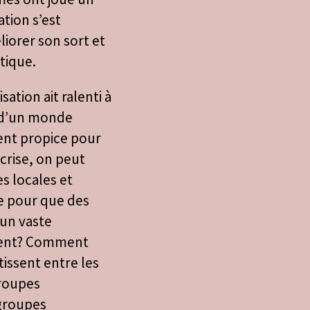
tion s’est
iorer son sort et
tique.
ation ait ralenti à
r d’un monde
ent propice pour
 crise, on peut
es locales et
e pour que des
 un vaste
ent? Comment
tissent entre les
groupes
 groupes